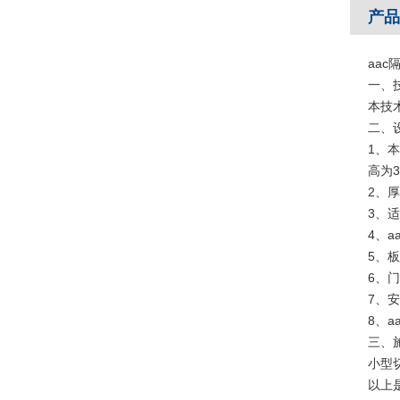
产品
aac
一、
本技
二、
1、本
高为3
2、
3、
4、
5、
6、
7、
8、
三、
小型
以上