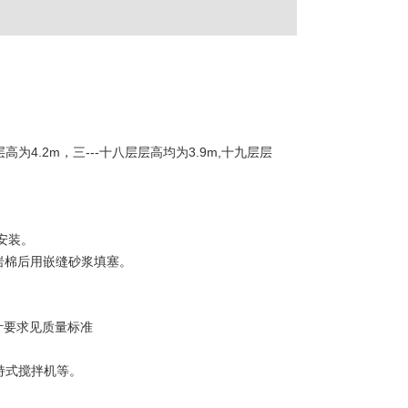
为4.2m，三---十八层层高均为3.9m,十九层层
接安装。
温岩棉后用嵌缝砂浆填塞。
设计要求见质量标准
持式搅拌机等。