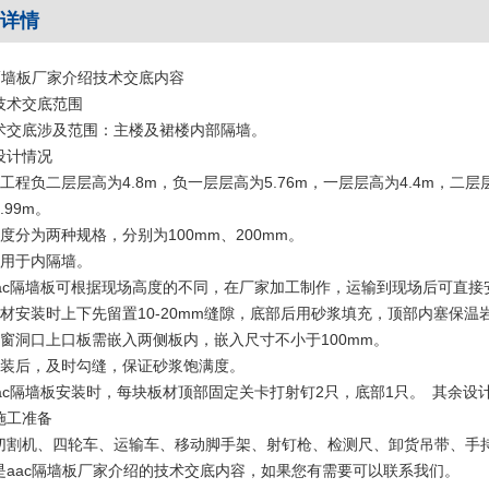
详情
隔墙板厂家
介绍技术交底内容
技术交底范围
术交底涉及范围：主楼及裙楼内部隔墙。
设计情况
工程负二层层高为4.8m，负一层层高为5.76m，一层层高为4.4m，二层层高
.99m。
厚度分为两种规格，分别为100mm、200mm。
适用于内隔墙。
aac隔墙板可根据现场高度的不同，在厂家加工制作，运输到现场后可直
板材安装时上下先留置10-20mm缝隙，底部后用砂浆填充，顶部内塞保
门窗洞口上口板需嵌入两侧板内，嵌入尺寸不小于100mm。
安装后，及时勾缝，保证砂浆饱满度。
aac隔墙板安装时，每块板材顶部固定关卡打射钉2只，底部1只。 其余
施工准备
切割机、四轮车、运输车、移动脚手架、射钉枪、检测尺、卸货吊带、手
是aac隔墙板厂家介绍的技术交底内容，如果您有需要可以联系我们。